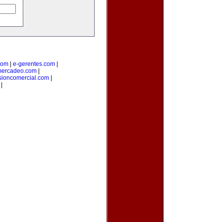
com
|
e-gerentes.com
|
mercadeo.com
|
sioncomercial.com
|
|