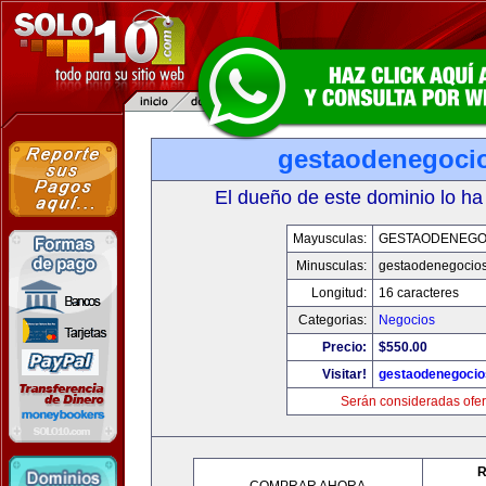
gestaodenegoci
El dueño de este dominio lo ha
Mayusculas:
GESTAODENEGO
Minusculas:
gestaodenegocio
Longitud:
16 caracteres
Categorias:
Negocios
Precio:
$550.00
Visitar!
gestaodenegoci
Serán consideradas ofer
R