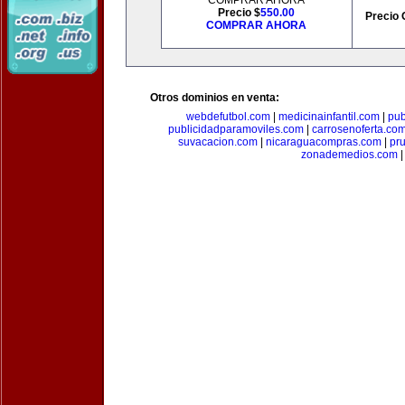
COMPRAR AHORA
Precio $
550.00
Precio 
COMPRAR AHORA
Otros dominios en venta:
webdefutbol.com
|
medicinainfantil.com
|
pub
publicidadparamoviles.com
|
carrosenoferta.co
suvacacion.com
|
nicaraguacompras.com
|
pr
zonademedios.com
|