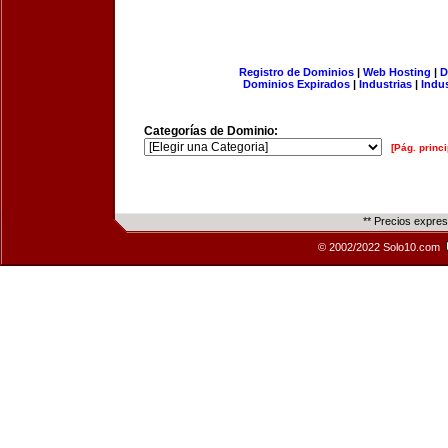
Registro de Dominios
|
Web Hosting
|
D
Dominios Expirados
|
Industrias
|
Indu
Categorías de Dominio:
[Pág. princi
** Precios expre
© 2002/2022 Solo10.com