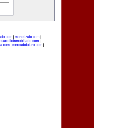
ado.com
|
monetizalo.com
|
esarrolloinmobiliario.com
|
ia.com
|
mercadofuturo.com
|