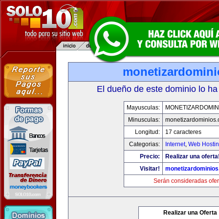
monetizardomin
El dueño de este dominio lo ha
Mayusculas:
MONETIZARDOMIN
Minusculas:
monetizardominios
Longitud:
17 caracteres
Categorias:
Internet
,
Web Hostin
Precio:
Realizar una oferta
Visitar!
monetizardominio
Serán consideradas ofer
Realizar una Oferta