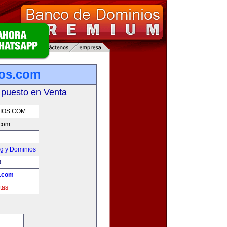
ios.com
 puesto en Venta
IOS.COM
.com
g y Dominios
!
s.com
tas