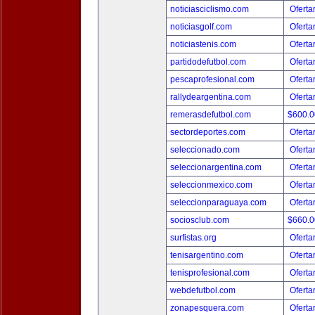
noticiasciclismo.com
Oferta
noticiasgolf.com
Oferta
noticiastenis.com
Oferta
partidodefutbol.com
Oferta
pescaprofesional.com
Oferta
rallydeargentina.com
Oferta
remerasdefutbol.com
$600.
sectordeportes.com
Oferta
seleccionado.com
Oferta
seleccionargentina.com
Oferta
seleccionmexico.com
Oferta
seleccionparaguaya.com
Oferta
sociosclub.com
$660.
surfistas.org
Oferta
tenisargentino.com
Oferta
tenisprofesional.com
Oferta
webdefutbol.com
Oferta
zonapesquera.com
Oferta