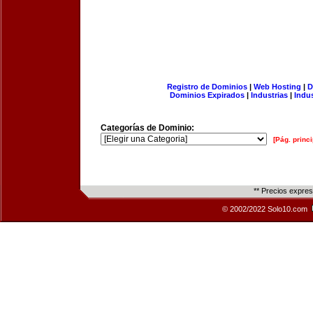
Registro de Dominios
|
Web Hosting
|
D
Dominios Expirados
|
Industrias
|
Indu
Categorías de Dominio:
[Pág. princi
** Precios expre
© 2002/2022 Solo10.com