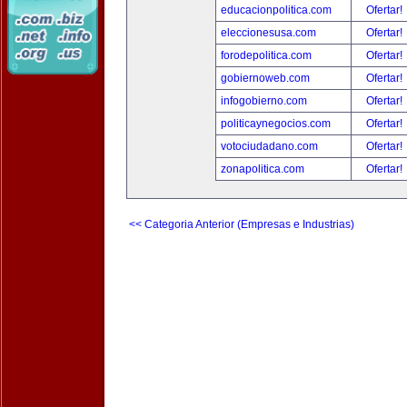
educacionpolitica.com
Ofertar!
eleccionesusa.com
Ofertar!
forodepolitica.com
Ofertar!
gobiernoweb.com
Ofertar!
infogobierno.com
Ofertar!
politicaynegocios.com
Ofertar!
votociudadano.com
Ofertar!
zonapolitica.com
Ofertar!
<< Categoria Anterior (Empresas e Industrias)