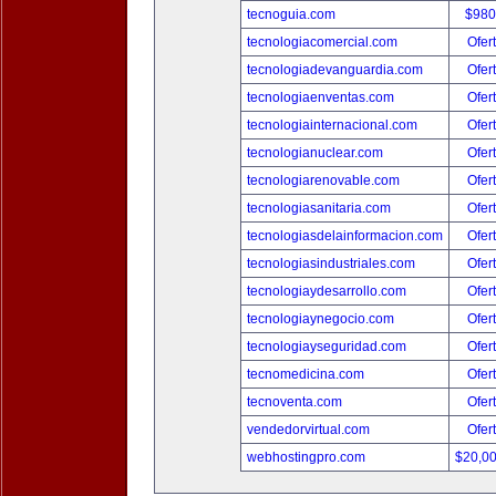
tecnoguia.com
$980
tecnologiacomercial.com
Ofer
tecnologiadevanguardia.com
Ofer
tecnologiaenventas.com
Ofer
tecnologiainternacional.com
Ofer
tecnologianuclear.com
Ofer
tecnologiarenovable.com
Ofer
tecnologiasanitaria.com
Ofer
tecnologiasdelainformacion.com
Ofer
tecnologiasindustriales.com
Ofer
tecnologiaydesarrollo.com
Ofer
tecnologiaynegocio.com
Ofer
tecnologiayseguridad.com
Ofer
tecnomedicina.com
Ofer
tecnoventa.com
Ofer
vendedorvirtual.com
Ofer
webhostingpro.com
$20,0