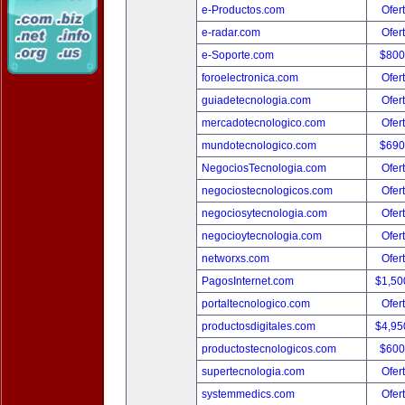
e-Productos.com
Ofer
e-radar.com
Ofer
e-Soporte.com
$800
foroelectronica.com
Ofer
guiadetecnologia.com
Ofer
mercadotecnologico.com
Ofer
mundotecnologico.com
$690
NegociosTecnologia.com
Ofer
negociostecnologicos.com
Ofer
negociosytecnologia.com
Ofer
negocioytecnologia.com
Ofer
networxs.com
Ofer
PagosInternet.com
$1,50
portaltecnologico.com
Ofer
productosdigitales.com
$4,95
productostecnologicos.com
$600
supertecnologia.com
Ofer
systemmedics.com
Ofer