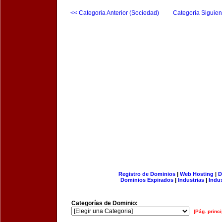
<< Categoria Anterior (Sociedad)
Categoria Siguien
Registro de Dominios
|
Web Hosting
|
D
Dominios Expirados
|
Industrias
|
Indu
Categorías de Dominio:
[Pág. princi